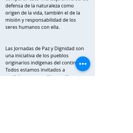
defensa de la naturaleza como 
origen de la vida, también el de la 
misión y responsabilidad de los 
seres humanos con ella.
Las Jornadas de Paz y Dignidad son 
una iniciativa de los pueblos 
originarios indígenas del continente. 
Todos estamos invitados a 
participar, compartir y continuar 
este sueño ancestral; a levantar el 
espíritu de nuestras tradiciones y la 
dignidad de nuestras comunidades y 
familias en este círculo de 
reconstrucción del equilibrio.
Fecha:
 21 de octubre