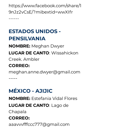
https://www.facebook.com/share/1
9nJz2vCsE/?mibextid=wwXIfr
------
ESTADOS UNIDOS -
PENSILVANIA
NOMBRE:
Meghan Dwyer
LUGAR DE CANTO
: Wissahickon
Creek. Ambler
CORREO:
meghan.anne.dwyer@gmail.com
-----
MÉXICO - AJIJIC
NOMBRE:
Estefania Vidal Flores
LUGAR DE CANTO
: Lago de
Chapala
CORREO:
aaavvvfffccc777@gmail.com