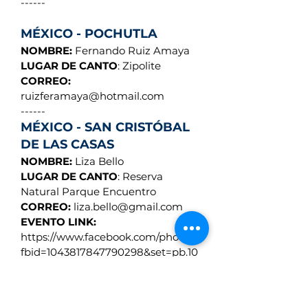
------
MÉXICO - POCHUTLA
NOMBRE:
Fernando Ruiz Amaya
LUGAR DE CANTO
: Zipolite
CORREO:
ruizferamaya@hotmail.com
------
MÉXICO - SAN CRISTÓBAL
DE LAS CASAS
NOMBRE:
Liza Bello
LUGAR DE CANTO
: Reserva
Natural Parque Encuentro
CORREO:
liza.bello@gmail.com
EVENTO LINK:
https://www.facebook.com/photo/?
fbid=1043817847790298&set=pb.10
0064862763351.-2207520000
------