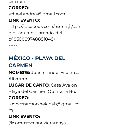
carmen
CORREO:
scheel.andrea@gmail.com
LINK EVENTO:
https://facebook.com/events/s/cant
o-al-agua-el-llamado-del-
c/1850009748881048/
-----
MÉXICO - PLAYA DEL
CARMEN
NOMBRE:
Juan manuel Espinosa
Albarran
LUGAR DE CANTO
: Casa Ávalon
Playa del Carmen Quintana Roo
CORREO:
todoconamorshekinah@gmail.co
m
LINK EVENTO:
@somosavalonrivieramaya