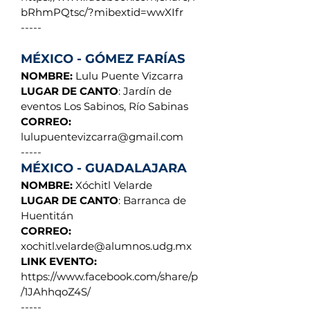
bRhmPQtsc/?mibextid=wwXIfr
-----
MÉXICO - GÓMEZ FARÍAS
NOMBRE:
Lulu Puente Vizcarra
LUGAR DE CANTO
: Jardín de
eventos Los Sabinos, Río Sabinas
CORREO:
lulupuentevizcarra@gmail.com
-----
MÉXICO - GUADALAJARA
NOMBRE:
Xóchitl Velarde
LUGAR DE CANTO
: Barranca de
Huentitán
CORREO:
xochitl.velarde@alumnos.udg.mx
LINK EVENTO:
https://www.facebook.com/share/p
/1JAhhqoZ4S/
-----