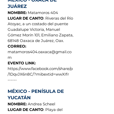
MÉXICO - OXACA DE
JUÁREZ
NOMBRE:
Matamoros 404
LUGAR DE CANTO
: Riveras del Río
Atoyac, a un costado del puente
Guadalupe Victoria, Manuel
Gómez Morín 101, Emiliano Zapata,
68148 Oaxaca de Juárez, Oax.
CORREO:
matamoros404.oaxaca@gmail.co
m
EVENTO LINK:
https://www.facebook.com/share/p
/1DqvJX6n8C/?mibextid=wwXIfr
------
MÉXICO - PENÍSULA DE
YUCATÁN
NOMBRE:
Andrea Scheel
LUGAR DE CANTO
: Playa del