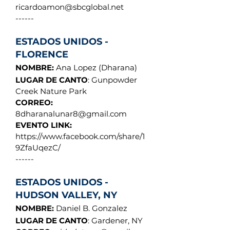
ricardoamon@sbcglobal.net
------
ESTADOS UNIDOS -
FLORENCE
NOMBRE:
Ana Lopez (Dharana)
LUGAR DE CANTO
: Gunpowder
Creek Nature Park
CORREO:
8dharanalunar8@gmail.com
EVENTO LINK:
https://www.facebook.com/share/1
9ZfaUqezC/
------
ESTADOS UNIDOS -
HUDSON VALLEY, NY
NOMBRE:
Daniel B. Gonzalez
LUGAR DE CANTO
: Gardener, NY