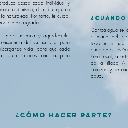
roduce desde cada individuo, y
onoce a si mismo, descubre que no
la naturaleza. Por tanto, le cuida.
¿Cuándo 
por que es sagrada.
Cantoalagua se 
, para honrarla y agradecerle,
el marco del dí
consciencia del ser humano, para
todo el mundo s
 albergando vida, para que cada
quebradas, océ
amos en acciones concretas para
hora local, a ent
de la sílaba A 
corazón y recone
agua.
¿Cómo hacer parte?