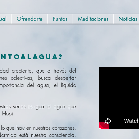
ual
Ofrendarte
Puntos
Meditaciones
Noticias
antoalagua?
ad creciente, que a través del
nes colectivas, busca despertar
mportancia del agua, el líquido
stras venas es igual al agua que
a Hopi
e lo que hay en nuestros corazones.
dormida está nuestra consciencia.