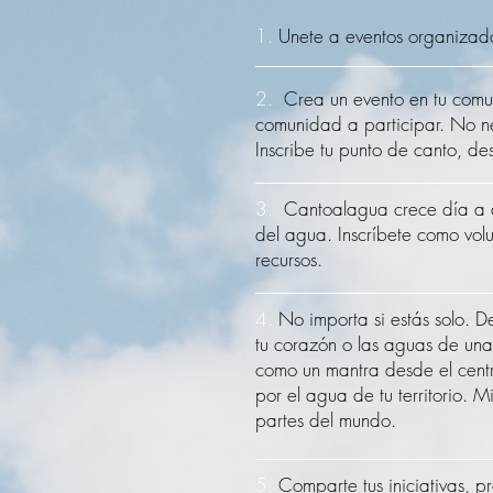
1.
Unete a eventos organizad
2.
Crea un evento en tu comu
comunidad a participar. No ne
Inscribe tu punto de canto, de
3.
Cantoalagua crece día a dí
del agua. Inscríbete como volu
recursos.
4.
No importa si estás solo. D
tu corazón o las aguas de un
como un mantra desde el centr
por el agua de tu territorio. M
partes del mundo.
5.
Comparte tus iniciativas, 