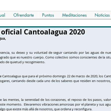
ual
Ofrendarte
Puntos
Meditaciones
Noticias
oficial Cantoalagua 2020
gua,
encia, su deseo y su voluntad de seguir cantando por las aguas de nuest
agrado que es nuestro cuerpo. Como colectivo somos conscientes de la sit
ado de quietud y recogimiento.
 Cantoalagua que para el próximo domingo 22 de marzo de 2020, los Canto
ogares, cantando desde cada uno de los saberes que residen en nosotros, e
e las mentes, la serenidad de los corazones, el reposo de los pasos, valo
este momento.  Elevaremos vibraciones amorosas por el planeta y sus aguas
algo que existe más allá de nosotros, que ordena y reconfigura. 