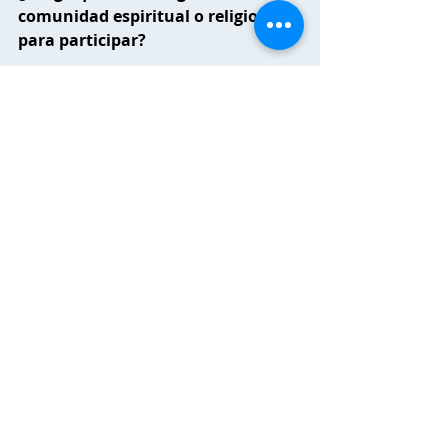
comunidad espiritual o religiosa 
para participar?
Cantoalagua no se rige por ninguna 
doctrina, religión o creencia en 
particular. Hemos visto con alegría 
como cientos de personas de 
diversas creencias prácticas y 
religiones han encontrado en 
Cantoalagua una motivación común, 
un punto espiritual que nos une en la 
diversidad y no en la competencia. Si 
consideras que en tu ámbito o 
territorio es válido hacer algún ajuste 
a estos lineamientos, eres libre de 
hacerlo, siempre y cuando 
mantengas la intención de sanar las 
aguas de los seres y del planeta a 
través del canto. Invitamos también a 